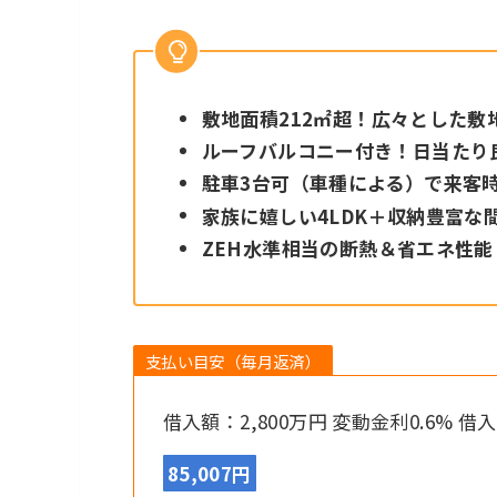
敷地面積212㎡超！広々とした敷
ルーフバルコニー付き！日当たり
駐車3台可（車種による）で来客
家族に嬉しい4LDK＋収納豊富な
ZEH水準相当の断熱＆省エネ性
支払い目安（毎月返済）
借入額：2,800万円 変動金利0.6% 借
85,007円