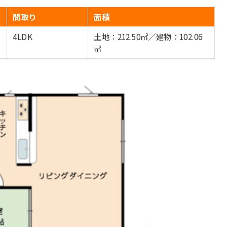
間取り
面積
4LDK
土地：212.50㎡／建物：102.06
㎡