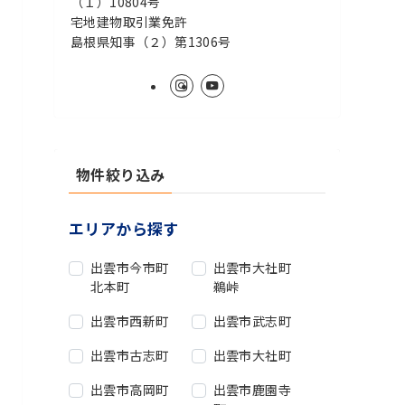
（１）10804号
宅地建物取引業免許
島根県知事（２）第1306号
物件絞り込み
エリアから探す
出雲市今市町
出雲市大社町
北本町
鵜峠
出雲市西新町
出雲市武志町
出雲市古志町
出雲市大社町
出雲市高岡町
出雲市鹿園寺