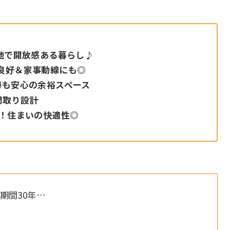
地で開放感ある暮らし♪
良好＆家事動線にも◎
時も安心の余裕スペース
間取り設計
能！住まいの快適性◎
入期間30年…