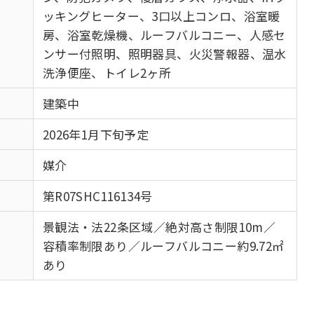
ッキングヒーター、3口以上コンロ、浴室暖
房、浴室乾燥機、ルーフバルコニー、人感セ
ンサー付照明、照明器具、火災警報器、温水
洗浄便座、トイレ2ヶ所
建築中
2026年1月下旬予定
媒介
第R07SHC116134号
景観法・法22条区域／絶対高さ制限10m／
容積率制限あり／ルーフバルコニー約9.72㎡
あり