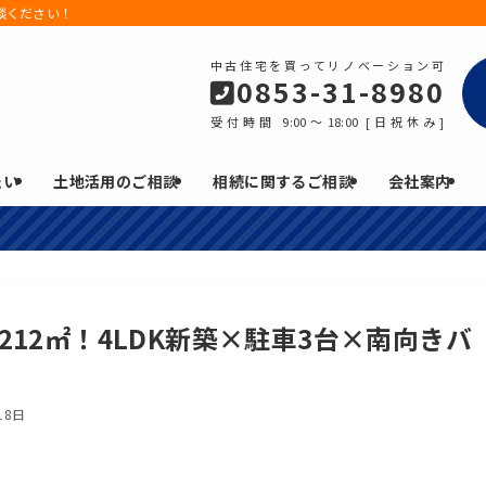
談ください！
中古住宅を買ってリノベーション可
0853-31-8980
受付時間 9:00～18:00 [日祝休み]
たい
土地活用のご相談
相続に関するご相談
会社案内
12㎡！4LDK新築×駐車3台×南向きバ
18日