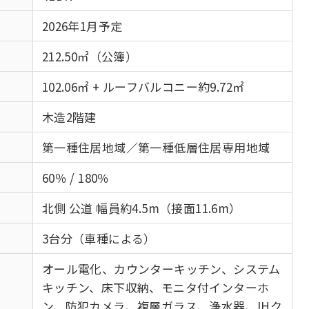
2026年1月予定
212.50㎡（公簿）
102.06㎡ + ルーフバルコニー約9.72㎡
木造2階建
第一種住居地域／第一種低層住居専用地域
60％ / 180％
北側 公道 幅員約4.5m（接面11.6m）
3台分（車種による）
オール電化、カウンターキッチン、システム
キッチン、床下収納、モニタ付インターホ
ン、防犯カメラ、複層ガラス、浄水器、IHク