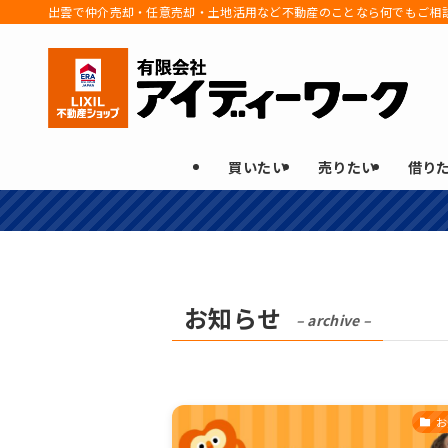
出雲で仲介売却・任意売却・土地活用など不動産のことなら何でもご相
買いたい
売りたい
借り
お知らせ
– archive –
お