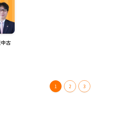
鹿中古
せ
1
2
3