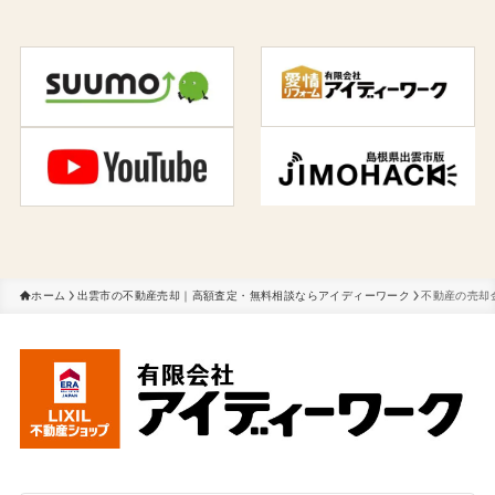
ホーム
出雲市の不動産売却｜高額査定・無料相談ならアイディーワーク
不動産の売却