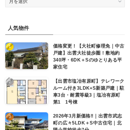
ー
カ
イ
ブ
人気物件
価格変更！【大社町修理免｜中古
戸建】出雲大社徒歩圏！敷地約
340坪・6DK＋Sのゆとりある平
家住宅
【出雲市塩冶有原町】テレワーク
ルーム付き3LDK+S新築戸建｜駐
車3台・耐震等級3｜塩冶有原町
第1 1号棟
2026年3月新価格‼｜出雲市武志
町の広々5LDK＋S中古住宅｜北
陽小学校徒歩7分