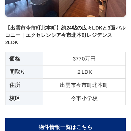
【出雲市今市町北本町】約24帖の広々LDKと3面バル
コニー｜エクセレンシア今市北本町レジデンス
2LDK
価格
3770万円
間取り
２LDK
住所
出雲市今市町北本町
校区
今市小学校
物件情報一覧はこちら