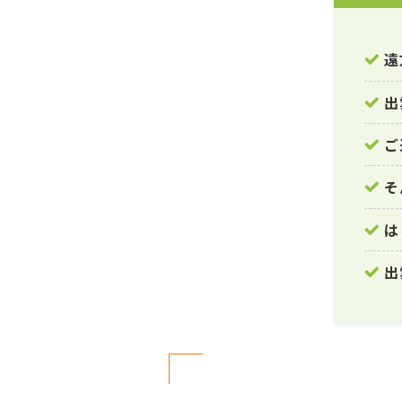
遠
出
ご
そ
は
出