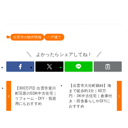
出雲市の物件情報
一戸建て
よかったらシェアしてね！
【出雲市大社町鵜峠】海
【300万円】出雲市斐川
まで徒歩約1分｜60万
町荘原の5DK中古住宅｜
円・3K中古住宅｜倉庫付
リフォーム・DIY・投資
き・田舎暮らしやDIYに
用にもおすすめ
おすすめ