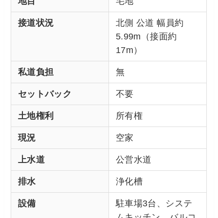
地目
宅地
接道状況
北側 公道 幅員約
5.99m（接面約
17m）
私道負担
無
セットバック
不要
土地権利
所有権
現況
空家
上水道
公営水道
排水
浄化槽
設備
駐車場3台、システ
ムキッチン、バルコ