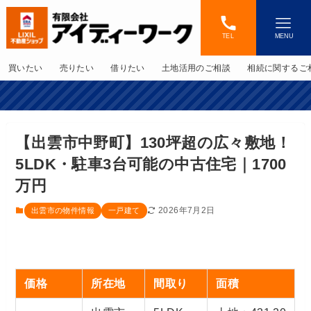
TEL
MENU
買いたい
売りたい
借りたい
土地活用のご相談
相続に関するご
【出雲市中野町】130坪超の広々敷地！
5LDK・駐車3台可能の中古住宅｜1700
万円
2026年7月2日
出雲市の物件情報
一戸建て
価格
所在地
間取り
面積