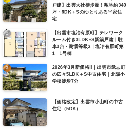
戸建】出雲大社徒歩圏！敷地約340
坪・6DK＋Sのゆとりある平家住
宅
【出雲市塩冶有原町】テレワーク
ルーム付き3LDK+S新築戸建｜駐
車3台・耐震等級3｜塩冶有原町第
1 1号棟
2026年3月新価格‼｜出雲市武志町
の広々5LDK＋S中古住宅｜北陽小
学校徒歩7分
【価格改定】出雲市小山町の中古
住宅（5DK）