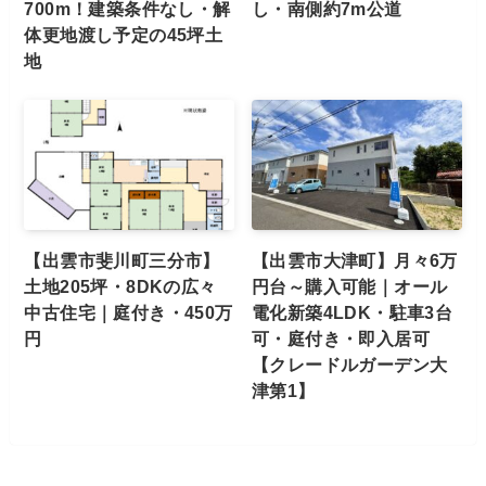
700m！建築条件なし・解
し・南側約7m公道
体更地渡し予定の45坪土
地
【出雲市斐川町三分市】
【出雲市大津町】月々6万
土地205坪・8DKの広々
円台～購入可能｜オール
中古住宅｜庭付き・450万
電化新築4LDK・駐車3台
円
可・庭付き・即入居可
【クレードルガーデン大
津第1】