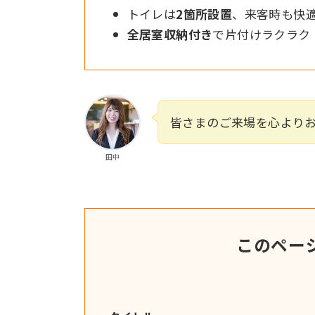
トイレは
2箇所設置
、来客時も快
全居室収納付き
で片付けラクラク
皆さまのご来場を心より
田中
このペー