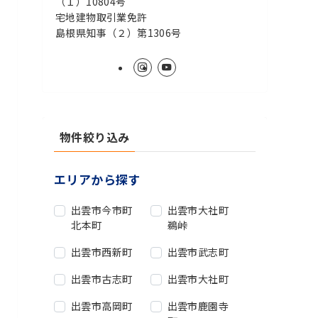
（１）10804号
宅地建物取引業免許
島根県知事（２）第1306号
物件絞り込み
エリアから探す
出雲市今市町
出雲市大社町
北本町
鵜峠
出雲市西新町
出雲市武志町
出雲市古志町
出雲市大社町
出雲市高岡町
出雲市鹿園寺