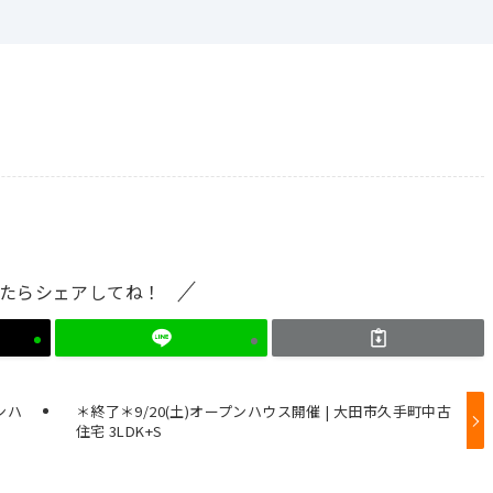
たらシェアしてね！
ンハ
＊終了＊9/20(土)オープンハウス開催 | 大田市久手町中古
住宅 3LDK+S