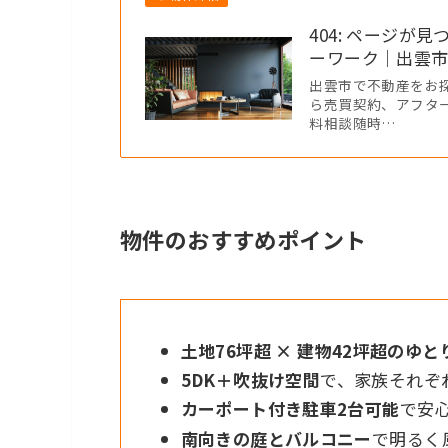
404: ページが見
ーワーク｜出雲
出雲市で不動産をお探
ら売買契約、アフタ
料相談随時…
物件のおすすめポイント
土地76坪超 × 建物42坪超のゆ
5DK＋吹抜け空間
で、家族それぞ
カーポート付き駐車2台可能
で安
南向きの庭とバルコニー
で明るく