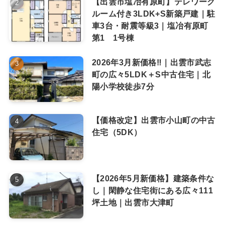
【出雲市塩冶有原町】テレワーク
ルーム付き3LDK+S新築戸建｜駐
車3台・耐震等級3｜塩冶有原町
第1 1号棟
2026年3月新価格‼｜出雲市武志
町の広々5LDK＋S中古住宅｜北
陽小学校徒歩7分
【価格改定】出雲市小山町の中古
住宅（5DK）
【2026年5月新価格】建築条件な
し｜閑静な住宅街にある広々111
坪土地｜出雲市大津町