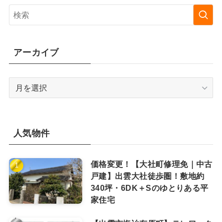
アーカイブ
ア
ー
カ
イ
ブ
人気物件
価格変更！【大社町修理免｜中古
戸建】出雲大社徒歩圏！敷地約
340坪・6DK＋Sのゆとりある平
家住宅