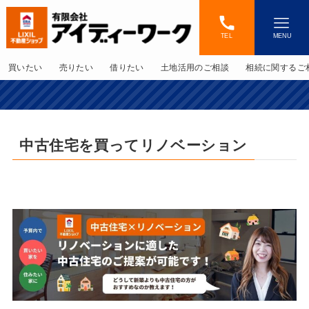
TEL
MENU
買いたい
売りたい
借りたい
土地活用のご相談
相続に関するご
不
中古住宅を買ってリノベーション